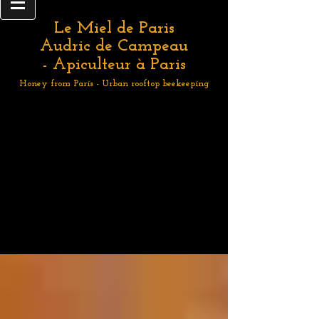
Le Miel de Paris
Audric de Campeau
- Apiculteur à Paris
Honey from Paris - Urban rooftop beekeeping