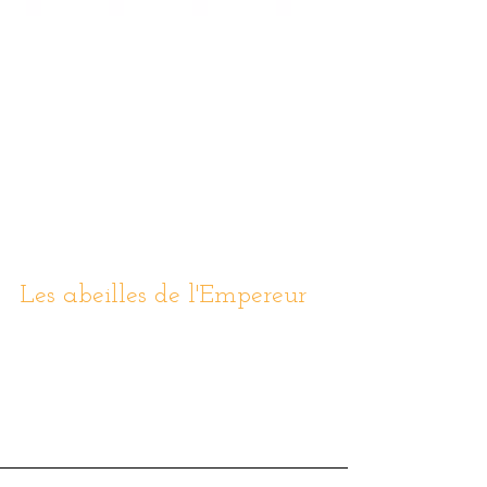
Les abeilles de l'Empereur
Je suis heureux de vous annoncer que la production de
mes filles des Invalides est désormais disponible à la
boutique du Musée de...