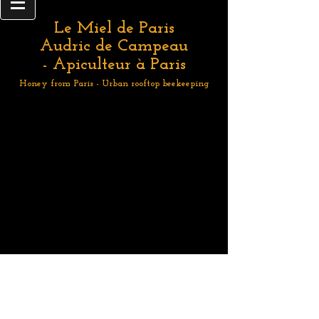
Le Miel de Paris
Audric de Campeau
- Apiculteur à Paris
Honey from Paris - Urban rooftop beekeeping