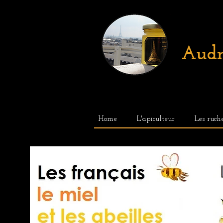
Audr
Home
L'apiculteur
Les ruch