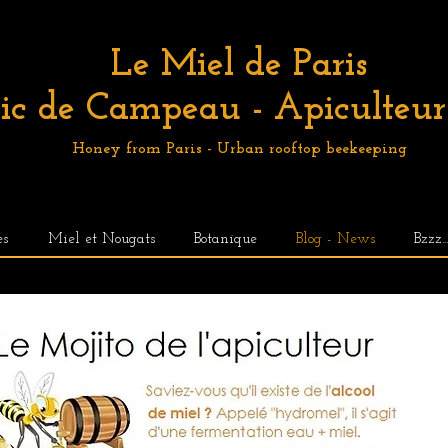
Le Miel de Paris
ic de Campeau - Apiculteur 
Honey from Paris - Urban rooftop beekeeping
es
Miel et Nougats
Botanique
Blog - News
Bzzz..