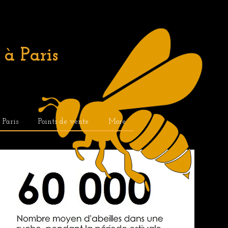
à Paris
. Paris
Points de vente
More