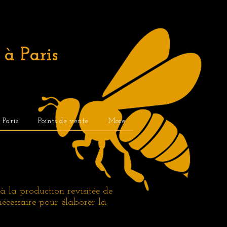
à Paris
. Paris
Points de vente
More
 la production revisitée de
 nécessaire pour élaborer la