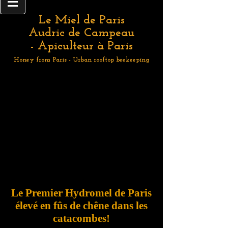
Le Miel de Paris
Audric de Campeau
- Apiculteur à Paris
Honey from Paris - Urban rooftop beekeeping
Le Premier Hydromel de Paris
élevé en fûs de chêne dans les
catacombes!