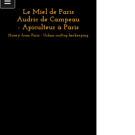
Le Miel de Paris
Audric de Campeau
- Apiculteur à Paris
Honey from Paris - Urban rooftop beekeeping