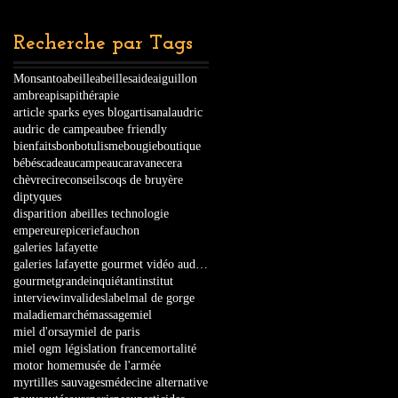
Recherche par Tags
Monsanto
abeille
abeilles
aide
aiguillon
ambre
apis
apithérapie
article sparks eyes blog
artisanal
audric
audric de campeau
bee friendly
bienfaits
bon
botulisme
bougie
boutique
bébés
cadeau
campeau
caravane
cera
chèvre
cire
conseils
coqs de bruyère
diptyques
disparition abeilles technologie
empereur
epicerie
fauchon
galeries lafayette
galeries lafayette gourmet vidéo audric touristes
gourmet
grande
inquiétant
institut
interview
invalides
label
mal de gorge
maladie
marché
massage
miel
miel d'orsay
miel de paris
miel ogm législation france
mortalité
motor home
musée de l'armée
myrtilles sauvages
médecine alternative