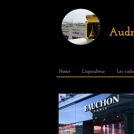
Audr
Home
L'apiculteur
Les ruch