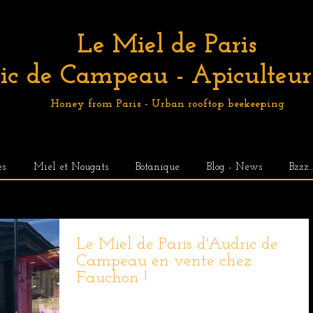
Le Miel de Paris
ic de Campeau - Apiculteur 
Honey from Paris - Urban rooftop beekeeping
es
Miel et Nougats
Botanique
Blog - News
Bzzz..
Le Miel de Paris d'Audric de
Campeau en vente chez
Fauchon !
Le Miel de Paris est désormais en vente chez