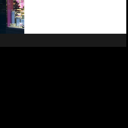
FAUCHON Paris, place de la Madeleine, une
référence dans le monde des épiceries fines de...