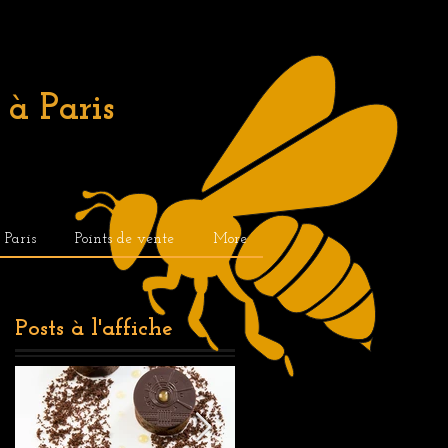
à Paris
. Paris
Points de vente
More
Posts à l'affiche