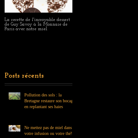
La recette de l'incroyable dessert
En agriculture, le bio est plus
de Guy Savoy à la Monnaie de
performant face aux attaques
Paris avec notre miel.
d’agents pathogènes
Posts récents
Pollution des sols : la
Bretagne restaure son bocage
en replantant ses haies
Ne mettez pas de miel dans
votre infusion ou votre thé!