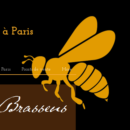
à Paris
. Paris
Points de vente
More