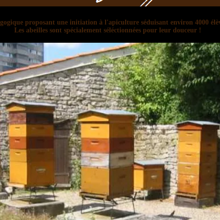
ogique proposant une initiation à l'apiculture séduisant environ 4000 élè
Les abeilles sont spécialement séléctionnées pour leur douceur !